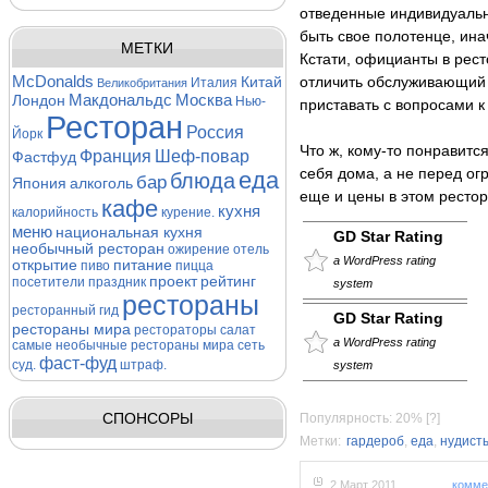
отведенные индивидуальны
быть свое полотенце, ин
МЕТКИ
Кстати, официанты в рест
McDonalds
Китай
отличить обслуживающий 
Италия
Великобритания
Макдональдс
Москва
Лондон
Нью-
приставать с вопросами к
Ресторан
Россия
Йорк
Что ж, кому-то понравится
Франция
Шеф-повар
Фастфуд
себя дома, а не перед о
еда
блюда
бар
Япония
алкоголь
еще и цены в этом рестор
кафе
кухня
калорийность
курение.
меню
национальная кухня
GD Star Rating
необычный ресторан
ожирение
отель
a WordPress rating
открытие
питание
пиво
пицца
проект
рейтинг
посетители
праздник
system
рестораны
ресторанный гид
GD Star Rating
рестораны мира
рестораторы
салат
a WordPress rating
самые необычные рестораны мира
сеть
фаст-фуд
суд.
штраф.
system
СПОНСОРЫ
Популярность: 20%
[?]
Метки:
гардероб
,
еда
,
нудист
2 Март 2011
комме