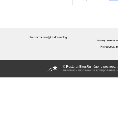
Контакты: info@restoranblog.ru
Культурные пре
Интерьеры р
©
RestoranBlog.Ru
- блог о ресторан
Автоматизированное копирование 