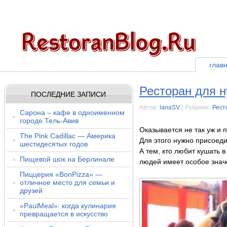
глав
Ресторан для н
ПОСЛЕДНИЕ ЗАПИСИ
Автор:
lanaSV
|
Рубрики:
Рест
Сарона – кафе в одноименном
городе Тель-Авив
Оказывается не так уж и 
The Pink Cadillac — Америка
Для этого нужно присоеди
шестидесятых годов
А тем, кто любит кушать 
Пищевой шок на Берлинале
людей имеет особое знач
Пиццерия «BonPizza» —
отличное место для семьи и
друзей
«PaulMeal»: когда кулинария
превращается в искусство