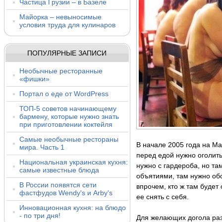
Частица Грузии – в Базеле
Майорка – невыносимые
условия труда для кулинаров
ПОПУЛЯРНЫЕ ЗАПИСИ
Необычные ресторанные
«фишки»
Портал о еде от WordPress
ТОП-5 советов начинающему
бармену, которые нужно знать
при приготовлении коктейля
Самые необычные рестораны
В начале 2005 года на Ма
мира. Часть 1
перед едой нужно оголит
Национальная украинская кухня:
нужно с гардероба, но та
самые известные блюда
объятиями, там нужно об
В России появятся сети
впрочем, кто ж там будет
фастфудов Wendy's и Arby's
ее снять с себя.
Инновационная кухня: на блюдо
- по три дня!
Для желающих догола раз