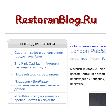
ПОСЛЕДНИЕ ЗАПИСИ
«
«Ресторанная» этика: как е
London Pub&B
Сарона – кафе в одноименном
городе Тель-Авив
Автор:
hippo
|
Рубрики:
Ре
The Pink Cadillac — Америка
шестидесятых годов
Массивные столы с Union 
Пищевой шок на Берлинале
цветам Британии в дизай
происходит в «Лондоне», 
Пиццерия «BonPizza» —
прогулке».
отличное место для семьи и
друзей
«PaulMeal»: когда кулинария
превращается в искусство