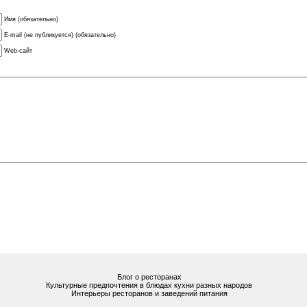
Имя (обязательно)
E-mail (не публикуется) (обязательно)
Web-сайт
Блог о ресторанах
Культурные предпочтения в блюдах кухни разных народов
Интерьеры ресторанов и заведений питания