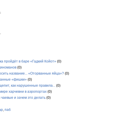
а пройдёт в баре «Гадкий Койот»
(0)
киноманов
(0)
осить название... «Оторванные яйца»?
(0)
ранные «фишки»
(0)
щепит, как нарушенные правила...
(0)
мире харчевни в аэропортах
(0)
 чаевые и зачем это делать
(0)
ар
,
паб