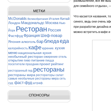
размышлений, все же вышл
для семейного отдыха», 
МЕТКИ
Что касается названия, то
McDonalds
Китай
Италия
Великобритания
синего, ведь они очень э
Макдональдс
Москва
Лондон
Нью-
Ресторан
при разработке дизайна и
Россия
Йорк
можно встретить в кафе и
Франция
Шеф-повар
Фастфуд
еда
блюда
бар
Япония
алкоголь
кафе
кухня
калорийность
курение.
меню
национальная кухня
необычный ресторан
ожирение
отель
открытие
питание
пиво
пицца
проект
рейтинг
посетители
праздник
рестораны
ресторанный гид
рестораны мира
рестораторы
салат
самые необычные рестораны мира
сеть
фаст-фуд
суд.
штраф.
СПОНСОРЫ