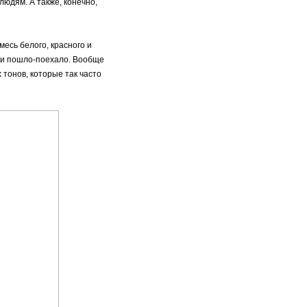
юдям. А также, конечно,
месь белого, красного и
н и пошло-поехало. Вообще
тонов, которые так часто