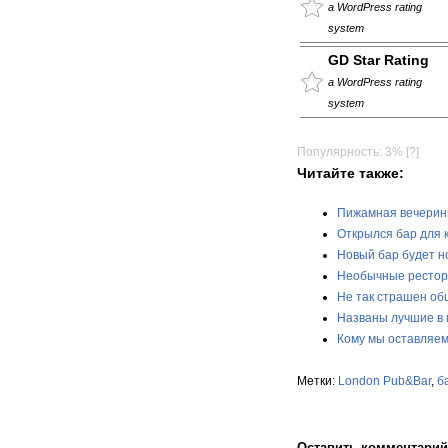
a WordPress rating
system
GD Star Rating
a WordPress rating
system
Популярность: 3%
[?]
Читайте также:
Пижамная вечеринк
Открылся бар для 
Новый бар будет н
Необычные ресто
Не так страшен об
Названы лучшие в 
Кому мы оставляем
Метки:
London Pub&Bar
,
б
Оставить комментарий