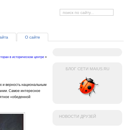
айта
О сайте
торан в историческом центре
»
БЛОГ СЕТИ MAIUS.RU
ах и верность национальным
тании. Самое интересное
иятное «обеденной
НОВОСТИ ДРУЗЕЙ