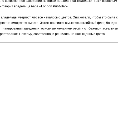
о современное заведение, который подходит как молодежи, так и взрослым л
— говорит владелица бара «London Pub&Bar».
 владельцы уверяют, что все началось с цветов. Они хотели, чтобы это была с
ффектно смотрятся вместе. Затем появился в мыслях английский флаг, Лондо
 планировании заведения, основным желанием отойти от бежево-пастельных 
 ресторанах. Поэтому, собственно, и решились на насыщенные цвета.