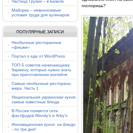
Частица Грузии – в Базеле
поспоришь?
Майорка – невыносимые
условия труда для кулинаров
ПОПУЛЯРНЫЕ ЗАПИСИ
Необычные ресторанные
«фишки»
Портал о еде от WordPress
ТОП-5 советов начинающему
бармену, которые нужно знать
при приготовлении коктейля
Самые необычные рестораны
мира. Часть 1
Национальная украинская кухня:
самые известные блюда
В России появятся сети
фастфудов Wendy's и Arby's
Инновационная кухня: на блюдо
- по три дня!