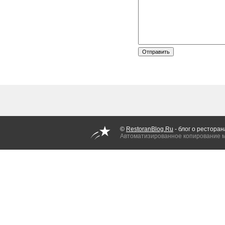
©
RestoranBlog.Ru
- блог о ресторан
Автоматизированное копирование 