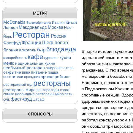
МЕТКИ
McDonalds
Китай
Италия
Великобритания
Макдональдс
Москва
Лондон
Нью-
Ресторан
Россия
Йорк
Франция
Шеф-повар
Фастфуд
еда
блюда
бар
Япония
алкоголь
В парке история культма
кафе
кухня
идеологией самого места 
калорийность
курение.
меню
национальная кухня
образа жизни и считалас
необычный ресторан
ожирение
отель
гражданам. О тех времена
открытие
питание
пиво
пицца
мы выросли и беззаботно
проект
рейтинг
посетители
праздник
рестораны
Например, в ракетно-кос
ресторанный гид
в Подмосковном Калининг
рестораны мира
рестораторы
салат
самые необычные рестораны мира
сеть
спортивные секции. Здоро
фаст-фуд
суд.
штраф.
здоровых великих людях т
средствах проведения до
СПОНСОРЫ
инвентарь, во владение к
работал конструктором в 
они обошли три морских к
Поэтому посещение досуг