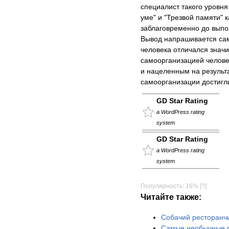
специалист такого уровня
уме" и "Трезвой памяти" 
заблаговременно до выпо
Вывод напрашивается сам
человека отличался знач
самоорганизацией челове
и нацеленным на результа
самоорганизации достигл
GD Star Rating
a WordPress rating
system
GD Star Rating
a WordPress rating
system
Популярность: 16%
[?]
Читайте также:
Собачий ресторанч
Самые необычные р