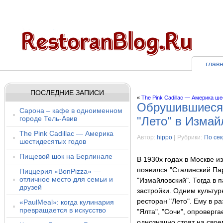
глав
ПОСЛЕДНИЕ ЗАПИСИ
«
The Pink Cadillac — Америка ш
Обрушившиеся 
Сарона – кафе в одноименном
городе Тель-Авив
"Лето" в Измай
The Pink Cadillac — Америка
Автор:
hippo
|
Рубрики:
По сек
шестидесятых годов
Пищевой шок на Берлинале
В 1930х годах в Москве и
появился "Сталинский Пар
Пиццерия «BonPizza» —
отличное место для семьи и
"Измайловский". Тогда в 
друзей
застройки. Одним культу
ресторан "Лето". Ему в р
«PaulMeal»: когда кулинария
превращается в искусство
"Ялта", "Сочи", опроверг
однозначно стоят на своем